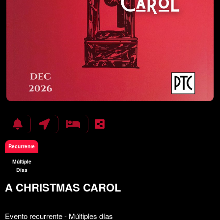
Recurrente
Múltiple
Días
A CHRISTMAS CAROL
Todo
Evento recurrente - Múltiples días
sobre