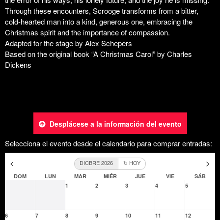
Desplácese a la información del evento
Selecciona el evento desde el calendario para comprar entradas:
<
>
DICBRE 2026
↻ HOY
DOM
LUN
MAR
MIÉR
JUE
VIE
SÁB
1
2
3
4
5
6
7
8
9
10
11
12