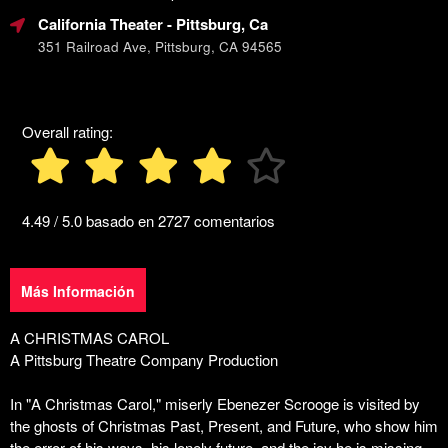
Aprende
Marketing,
California Theater
- Pittsburg, Ca
a
SEO
351 Railroad Ave, Pittsburg, CA 94565
crear
y
eventos
Publicidad
recurrentes,
de
clases
Tus
Overall rating:
o
Eventos
sistema
de
reservas
con
4.49 / 5.0 basado en 2727 comentarios
franjas
horarias,
utilizando
Más Información
Ticketor