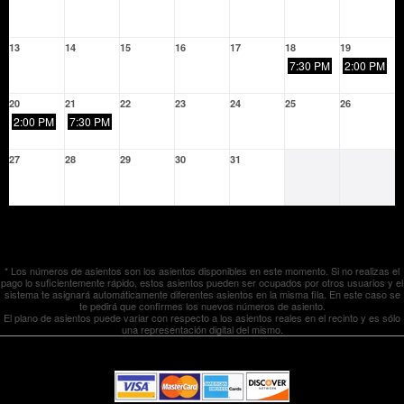
13
14
15
16
17
18
19
7:30 PM
2:00 PM
20
21
22
23
24
25
26
2:00 PM
7:30 PM
27
28
29
30
31
* Los números de asientos son los asientos disponibles en este momento. Si no realizas el
pago lo suficientemente rápido, estos asientos pueden ser ocupados por otros usuarios y el
sistema te asignará automáticamente diferentes asientos en la misma fila. En este caso se
te pedirá que confirmes los nuevos números de asiento.
El plano de asientos puede variar con respecto a los asientos reales en el recinto y es sólo
una representación digital del mismo.